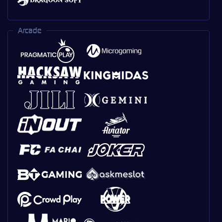
Arcade