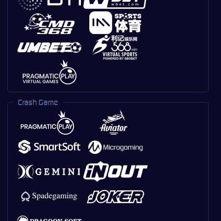
Crash Game