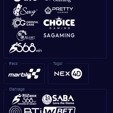
Race
Togel
Olahraga