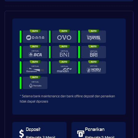
* Selama bank maintenance dan bank offline deposit dan penarikan
tidak dapat diproses
Deposit
Penarikan
Rata-rata 3 Menit
Rata-rata 5 Menit