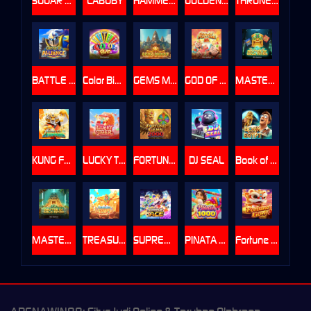
SUGAR HIGH5
LABUBY
HAMMER OF VULCAN
GOLDEN LEGEND
THRONE OF POSEIDON
BATTLE OF ALLIANCE
Color Bingo
GEMS MINER
GOD OF FORTUNE 2
MASTER OF GOLD MINER 2
KUNG FU LEOPARD
LUCKY TIGER
FORTUNE GEMS 2000
DJ SEAL
Book of Egypt
MASTER OF GOLD MINER
TREASURES OF EGYPT
SUPREME ACE
PINATA 1000
Fortune Lion