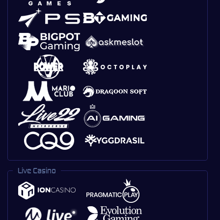
Live Casino