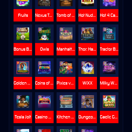
Fruits
Nexus Tombstone RIP
Tomb of Akhenaten
Hot Nudge
Hot 4 Cash
Bonus Bunnies
Owls
Manhattan Goes Wild
Thor: Hammer Time
Tractor Beam
Golden Genie And The Walking Wilds
Coins of Fortune
Pixies vs Pirates
WiXX
Milky Ways
Tesla Jolt
Casino Win Spin
Kitchen Drama: Sushi Mania
Dungeon Quest
Gaelic Gold