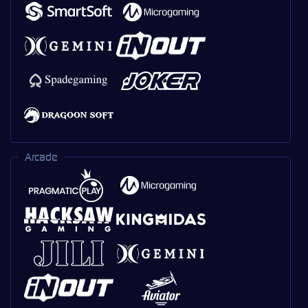
Arcade