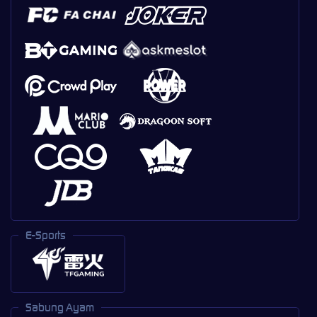
E-Sports
Sabung Ayam