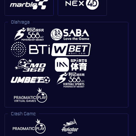
Olahraga
Crash Game